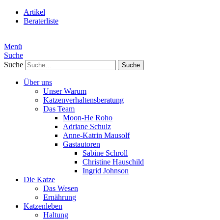
Artikel
Beraterliste
Menü
Suche
Suche
Über uns
Unser Warum
Katzenverhaltensberatung
Das Team
Moon-He Roho
Adriane Schulz
Anne-Katrin Mausolf
Gastautoren
Sabine Schroll
Christine Hauschild
Ingrid Johnson
Die Katze
Das Wesen
Ernährung
Katzenleben
Haltung