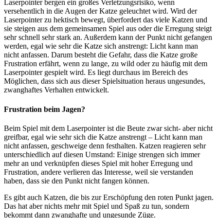
Laserpointer bergen ein großes Verletzungsrisiko, wenn
versehentlich in die Augen der Katze geleuchtet wird. Wird der
Laserpointer zu hektisch bewegt, überfordert das viele Katzen und
sie steigen aus dem gemeinsamen Spiel aus oder die Erregung steigt
sehr schnell sehr stark an. Außerdem kann der Punkt nicht gefangen
werden, egal wie sehr die Katze sich anstrengt: Licht kann man
nicht anfassen. Darum besteht die Gefahr, dass die Katze große
Frustration erfährt, wenn zu lange, zu wild oder zu häufig mit dem
Laserpointer gespielt wird. Es liegt durchaus im Bereich des
Möglichen, dass sich aus dieser Spielsituation heraus ungesundes,
zwanghaftes Verhalten entwickelt.
Frustration beim Jagen?
Beim Spiel mit dem Laserpointer ist die Beute zwar sicht- aber nicht
greifbar, egal wie sehr sich die Katze anstrengt – Licht kann man
nicht anfassen, geschweige denn festhalten. Katzen reagieren sehr
unterschiedlich auf diesen Umstand: Einige strengen sich immer
mehr an und verknüpfen dieses Spiel mit hoher Erregung und
Frustration, andere verlieren das Interesse, weil sie verstanden
haben, dass sie den Punkt nicht fangen können.
Es gibt auch Katzen, die bis zur Erschöpfung den roten Punkt jagen.
Das hat aber nichts mehr mit Spiel und Spaß zu tun, sondern
bekommt dann zwanghafte und ungesunde Züge.