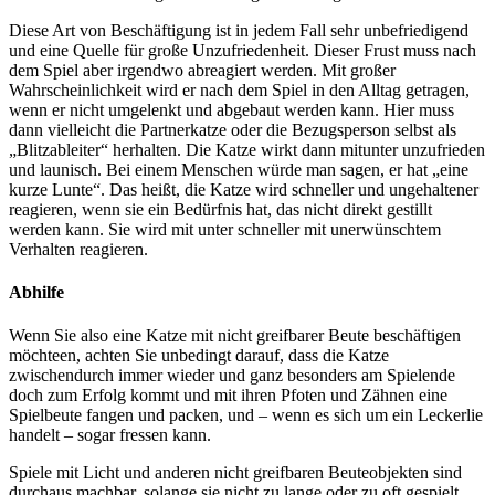
Diese Art von Beschäftigung ist in jedem Fall sehr unbefriedigend
und eine Quelle für große Unzufriedenheit. Dieser Frust muss nach
dem Spiel aber irgendwo abreagiert werden. Mit großer
Wahrscheinlichkeit wird er nach dem Spiel in den Alltag getragen,
wenn er nicht umgelenkt und abgebaut werden kann. Hier muss
dann vielleicht die Partnerkatze oder die Bezugsperson selbst als
„Blitzableiter“ herhalten. Die Katze wirkt dann mitunter unzufrieden
und launisch. Bei einem Menschen würde man sagen, er hat „eine
kurze Lunte“. Das heißt, die Katze wird schneller und ungehaltener
reagieren, wenn sie ein Bedürfnis hat, das nicht direkt gestillt
werden kann. Sie wird mit unter schneller mit unerwünschtem
Verhalten reagieren.
Abhilfe
Wenn Sie also eine Katze mit nicht greifbarer Beute beschäftigen
möchteen, achten Sie unbedingt darauf, dass die Katze
zwischendurch immer wieder und ganz besonders am Spielende
doch zum Erfolg kommt und mit ihren Pfoten und Zähnen eine
Spielbeute fangen und packen, und – wenn es sich um ein Leckerlie
handelt – sogar fressen kann.
Spiele mit Licht und anderen nicht greifbaren Beuteobjekten sind
durchaus machbar, solange sie nicht zu lange oder zu oft gespielt