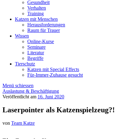
Gesundheit
Verhalten
Training
Katzen mit Menschen
Herausforderungen
Raum für Trauer
Wissen
Online-Kurse
Seminare
Literatur
Begriffe
Tierschutz
Katzen mit Special Effects
Für-Immer-Zuhause gesucht
Menü schiessen
Auslastung & Beschäftigung
Veröffentlicht am
16. Juni 2020
Laserpointer als Katzenspielzeug?!
von
Team Katze