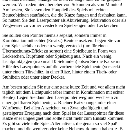
werden: Wir reden hier aber eher von Sekunden als von Minuten!
Am besten, Sie lassen den Hauptteil des Spiels mit echten
Beuteobjekten stattfinden, die die Katze fangen und festhalten kann.
So nutzen Sie den Laserpointer als Aktivierung, Motivation oder als
Wegweiser zu vorher versteckten Spielzeugen oder Leckerchen.
Sie sollten den Pointer niemals separat, sondern immer in
Kombination mit echter (Ersatz-) Beute einsetzen: Legen Sie vor
dem Spiel sichtbar oder ein wenig versteckt (um für einen
Überraschungs-Effekt zu sorgen) eine Spielbeute in Form von
Leckerchen, Rupftüten oder Spielzeug aus. Nach ein wenig
Lichtpunktjagen (maximal 10 Sekunden) lotsen Sie die Katze mit
Hilfe des Laserpointers auf die vorbereitete Spielbeute (versteckt
unter einem Türschlitz, in einer Ritze, hinter einem Tisch- oder
Stuhlbein oder unter einer Decke).
Am besten spielen Sie nur eine ganz kurze Zeit und vor allem nicht
täglich mit dem Lichtpunkt (aber immer in Kombination mit echter
Beute). Legen Sie dann den Laserpointer weg und wechseln zu
einer greifbaren Spielbeute, z. B. einer Katzenangel oder einer
Wurfbeute. Bei allen Anzeichen von Zwanghaftigkeit und
gesteigerter Erregung nach dem Spiel ist der Laserpointer für diese
Katze eher ungeeignet und sollte nicht mehr zum Einsatz kommen.
Es gibt so viele tolle Spiel-Alternativen, die genau so viel Spaß
machen und die weniger oder keine Nebenwirkungen haben, z. B.