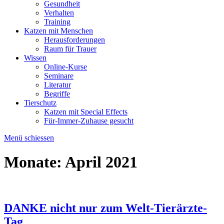
Gesundheit
Verhalten
Training
Katzen mit Menschen
Herausforderungen
Raum für Trauer
Wissen
Online-Kurse
Seminare
Literatur
Begriffe
Tierschutz
Katzen mit Special Effects
Für-Immer-Zuhause gesucht
Menü schiessen
Monate:
April 2021
DANKE nicht nur zum Welt-Tierärzte-
Tag