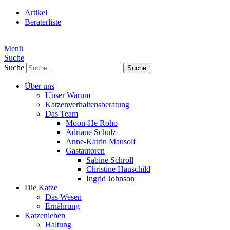
Artikel
Beraterliste
Menü
Suche
Suche
Über uns
Unser Warum
Katzenverhaltensberatung
Das Team
Moon-He Roho
Adriane Schulz
Anne-Katrin Mausolf
Gastautoren
Sabine Schroll
Christine Hauschild
Ingrid Johnson
Die Katze
Das Wesen
Ernährung
Katzenleben
Haltung