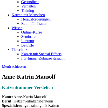
Gesundheit
Verhalten
Training
Katzen mit Menschen
Herausforderungen
Raum für Trauer
Wissen
Online-Kurse
Seminare
Literatur
Begriffe
Tierschutz
Katzen mit Special Effects
Für-Immer-Zuhause gesucht
Menü schiessen
Anne-Katrin Mausolf
Katzenkummer Verstehen
Name:
Anne-Katrin Mausolf
Beruf:
Katzenverhaltensberaterin
Spezialisierung:
Training mit Katzen