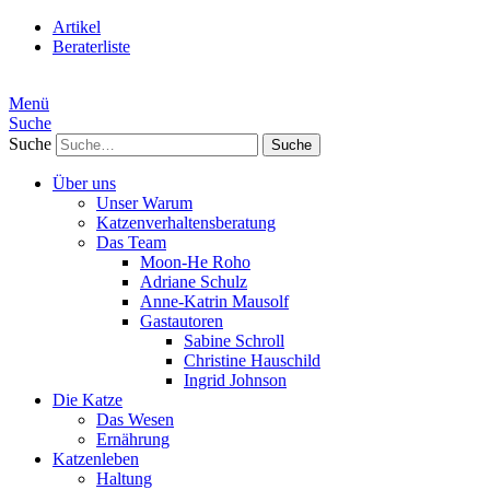
Artikel
Beraterliste
Menü
Suche
Suche
Über uns
Unser Warum
Katzenverhaltensberatung
Das Team
Moon-He Roho
Adriane Schulz
Anne-Katrin Mausolf
Gastautoren
Sabine Schroll
Christine Hauschild
Ingrid Johnson
Die Katze
Das Wesen
Ernährung
Katzenleben
Haltung