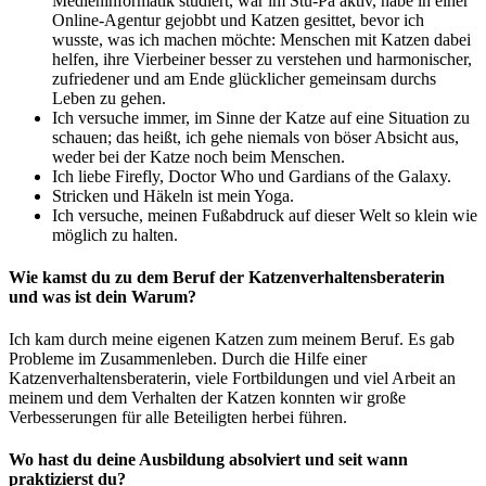
Medieninformatik studiert, war im Stu-Pa aktiv, habe in einer
Online-Agentur gejobbt und Katzen gesittet, bevor ich
wusste, was ich machen möchte: Menschen mit Katzen dabei
helfen, ihre Vierbeiner besser zu verstehen und harmonischer,
zufriedener und am Ende glücklicher gemeinsam durchs
Leben zu gehen.
Ich versuche immer, im Sinne der Katze auf eine Situation zu
schauen; das heißt, ich gehe niemals von böser Absicht aus,
weder bei der Katze noch beim Menschen.
Ich liebe Firefly, Doctor Who und Gardians of the Galaxy.
Stricken und Häkeln ist mein Yoga.
Ich versuche, meinen Fußabdruck auf dieser Welt so klein wie
möglich zu halten.
Wie kamst du zu dem Beruf der Katzenverhaltensberaterin
und was ist dein Warum?
Ich kam durch meine eigenen Katzen zum meinem Beruf. Es gab
Probleme im Zusammenleben. Durch die Hilfe einer
Katzenverhaltensberaterin, viele Fortbildungen und viel Arbeit an
meinem und dem Verhalten der Katzen konnten wir große
Verbesserungen für alle Beteiligten herbei führen.
Wo hast du deine Ausbildung absolviert und seit wann
praktizierst du?