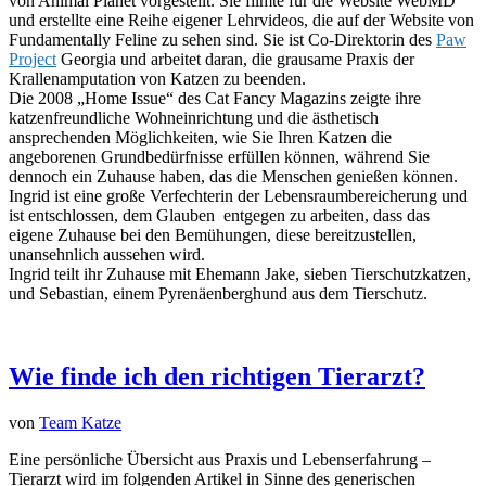
von Animal Planet vorgestellt. Sie filmte für die Website WebMD
und erstellte eine Reihe eigener Lehrvideos, die auf der Website von
Fundamentally Feline zu sehen sind. Sie ist Co-Direktorin des
Paw
Project
Georgia und arbeitet daran, die grausame Praxis der
Krallenamputation von Katzen zu beenden.
Die 2008 „Home Issue“ des Cat Fancy Magazins zeigte ihre
katzenfreundliche Wohneinrichtung und die ästhetisch
ansprechenden Möglichkeiten, wie Sie Ihren Katzen die
angeborenen Grundbedürfnisse erfüllen können, während Sie
dennoch ein Zuhause haben, das die Menschen genießen können.
Ingrid ist eine große Verfechterin der Lebensraumbereicherung und
ist entschlossen, dem Glauben entgegen zu arbeiten, dass das
eigene Zuhause bei den Bemühungen, diese bereitzustellen,
unansehnlich aussehen wird.
Ingrid teilt ihr Zuhause mit Ehemann Jake, sieben Tierschutzkatzen,
und Sebastian, einem Pyrenäenberghund aus dem Tierschutz.
Wie finde ich den richtigen Tierarzt?
von
Team Katze
Eine persönliche Übersicht aus Praxis und Lebenserfahrung –
Tierarzt wird im folgenden Artikel in Sinne des generischen