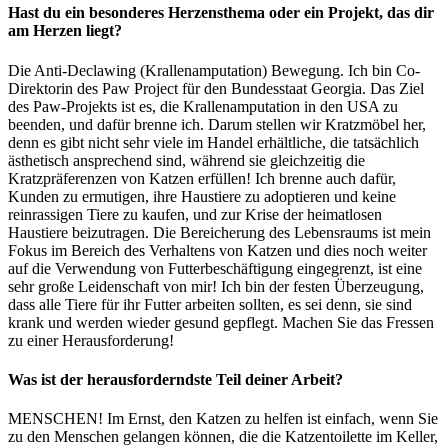
Hast du ein besonderes Herzensthema oder ein Projekt, das dir
am Herzen liegt?
Die Anti-Declawing (Krallenamputation) Bewegung. Ich bin Co-
Direktorin des Paw Project für den Bundesstaat Georgia. Das Ziel
des Paw-Projekts ist es, die Krallenamputation in den USA zu
beenden, und dafür brenne ich. Darum stellen wir Kratzmöbel her,
denn es gibt nicht sehr viele im Handel erhältliche, die tatsächlich
ästhetisch ansprechend sind, während sie gleichzeitig die
Kratzpräferenzen von Katzen erfüllen! Ich brenne auch dafür,
Kunden zu ermutigen, ihre Haustiere zu adoptieren und keine
reinrassigen Tiere zu kaufen, und zur Krise der heimatlosen
Haustiere beizutragen. Die Bereicherung des Lebensraums ist mein
Fokus im Bereich des Verhaltens von Katzen und dies noch weiter
auf die Verwendung von Futterbeschäftigung eingegrenzt, ist eine
sehr große Leidenschaft von mir! Ich bin der festen Überzeugung,
dass alle Tiere für ihr Futter arbeiten sollten, es sei denn, sie sind
krank und werden wieder gesund gepflegt. Machen Sie das Fressen
zu einer Herausforderung!
Was ist der herausforderndste Teil deiner Arbeit?
MENSCHEN! Im Ernst, den Katzen zu helfen ist einfach, wenn Sie
zu den Menschen gelangen können, die die Katzentoilette im Keller,