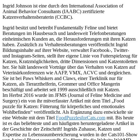
Ingrid Johnson ist eine durch den International Association of
Animal Behavior Consultants (IAABC) zertifizierte
Katzenverhaltensberaterin (CCBC).
Ingrid besitzt und betreibt Fundamentally Feline und bietet
Beratungen im Hausbesuch und landesweit Telefonberatungen
einheimischen Kunden an, die Herausforderungen mit ihren Katzen
haben. Zusätzlich zu Verhaltensberatungen veröffentlicht Ingrid
Bildungsinhalte auf ihrer Website, verwaltet Facebook-, Twitter-
und Instagram-Seiten, stellt ihre eigene Linie von Futterspielzeug für
Katzen, Kratzmöglichkeiten, dritte Dimensionen und Katzentoiletten
her. Sie hält landesweit Vorträge über das Verhalten von Katzen auf
Veterinärkonferenzen wie AAFP, VMX, ACVC und dergleichen.
Sie ist bei Paws Whiskers and Claws, einer Tierklinik nur für
Katzen, als Tierarzthelferin, Grommer und Office Mangerin
beschäftigt und arbeitet seit 1999 ausschließlich mit Katzen.
Im Herbst 2016 wurde im JFMS (Journal of Feline Medicine and
Surgery) ein von ihr mitverfasster Artikel mit dem Titel „Food
puzzle für Katzen: Fütterung für körperliches und emotionales
Wohlbefinden“ veröffentlicht. Als Ergänzung dazu entwickelte sie
eine Website mit dem Titel
FoodPuzzlesforCats.com
mit. Bis heute
ist es das beliebteste und am häufigsten heruntergeladene Artikel in
der Geschichte der Zeitschrift! Ingrids Zuhause, Katzen und
Expertise zu Lebensraumbereicherung wurden in der Cats101-Show