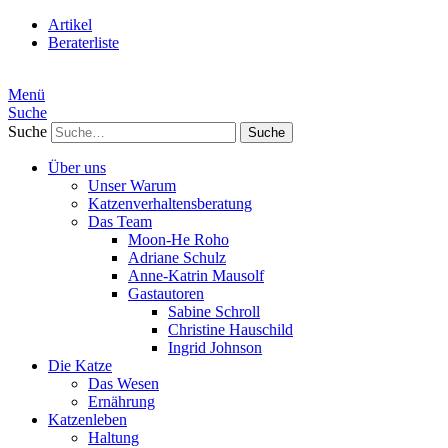
Artikel
Beraterliste
Menü
Suche
Suche
Über uns
Unser Warum
Katzenverhaltensberatung
Das Team
Moon-He Roho
Adriane Schulz
Anne-Katrin Mausolf
Gastautoren
Sabine Schroll
Christine Hauschild
Ingrid Johnson
Die Katze
Das Wesen
Ernährung
Katzenleben
Haltung