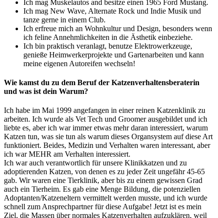
Ich mag Muskelautos and besitze einen 1965 Ford Mustang.
Ich mag New Wave, Alternate Rock und Indie Musik und
tanze gerne in einem Club.
Ich erfreue mich an Wohnkultur und Design, besonders wenn
ich feline Annehmlichkeiten in die Ästhetik einbeziehe.
Ich bin praktisch veranlagt, benutze Elektrowerkzeuge,
genieße Heimwerkerprojekte und Gartenarbeiten und kann
meine eigenen Autoreifen wechseln!
Wie kamst du zu dem Beruf der Katzenverhaltensberaterin
und was ist dein Warum?
Ich habe im Mai 1999 angefangen in einer reinen Katzenklinik zu
arbeiten. Ich wurde als Vet Tech und Groomer ausgebildet und ich
liebte es, aber ich war immer etwas mehr daran interessiert, warum
Katzen tun, was sie tun als warum dieses Organsystem auf diese Art
funktioniert. Beides, Medizin und Verhalten waren interessant, aber
ich war MEHR am Verhalten interessiert.
Ich war auch verantwortlich für unsere Klinikkatzen und zu
adoptierenden Katzen, von denen es zu jeder Zeit ungefähr 45-65
gab. Wir waren eine Tierklinik, aber bis zu einem gewissen Grad
auch ein Tierheim. Es gab eine Menge Bildung, die potenziellen
Adoptanten/Katzeneltern vermittelt werden musste, und ich wurde
schnell zum Ansprechpartner für diese Aufgabe! Jetzt ist es mein
Ziel, die Massen über normales Katzenverhalten aufzuklären, weil