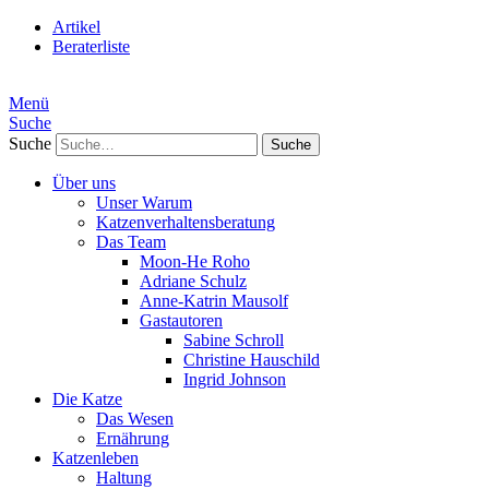
Artikel
Beraterliste
Menü
Suche
Suche
Über uns
Unser Warum
Katzenverhaltensberatung
Das Team
Moon-He Roho
Adriane Schulz
Anne-Katrin Mausolf
Gastautoren
Sabine Schroll
Christine Hauschild
Ingrid Johnson
Die Katze
Das Wesen
Ernährung
Katzenleben
Haltung