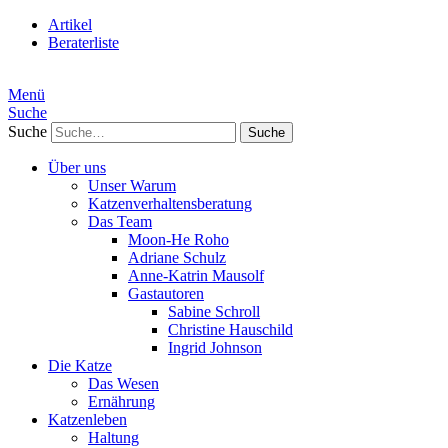
Artikel
Beraterliste
Menü
Suche
Suche
Über uns
Unser Warum
Katzenverhaltensberatung
Das Team
Moon-He Roho
Adriane Schulz
Anne-Katrin Mausolf
Gastautoren
Sabine Schroll
Christine Hauschild
Ingrid Johnson
Die Katze
Das Wesen
Ernährung
Katzenleben
Haltung