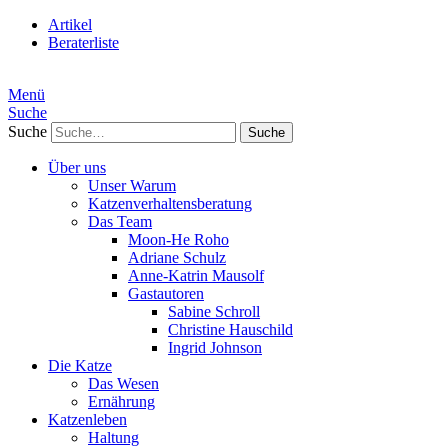
Artikel
Beraterliste
Menü
Suche
Suche
Über uns
Unser Warum
Katzenverhaltensberatung
Das Team
Moon-He Roho
Adriane Schulz
Anne-Katrin Mausolf
Gastautoren
Sabine Schroll
Christine Hauschild
Ingrid Johnson
Die Katze
Das Wesen
Ernährung
Katzenleben
Haltung