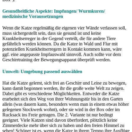
Gesundheitliche Aspekte: Impfungen/ Wurmkuren/
medizinische Voraussetzungen
Wenn die Katze regelmäßig die eigenen vier Wände verlassen soll,
muss sichergestellt sein, dass sie gesund ist und keine
Krankheitserreger in der Gegend verteilt, die für andere Tiere
gefährlich werden können. Da die Katze in Wald und Flur mit
potenziellen Krankheitserregern in Kontakt kommen kann, wäre
ggf. eine angepasste Impfauswahl sinnvoll. Auch sollte vor dem
Geschirrtraining der Bewegungsapparat überprüft werden.
Umwelt: Umgebung passend auswählen
Hat die Katze gelernt, sich frei an Geschirr und Leine zu bewegen,
kann damit begonnen werden, ihr die große weite Welt zu zeigen.
Dabei gibt es verschiedene Möglichkeiten. Entweder die Katze
erarbeitet sich den Weg von ihrer Wohnungstür bis in den Garten
allein (was dauern kann, besonders wenn man in einem etwas höher
gelegenen Stockwerk wohnt), oder sie wird in der Box oder im
Rucksack ins Freie getragen. Die 2. Variante ist nur bedingt
geeignet. Viele Katzen sind davon überfordert, plötzlich keine
Zimmerdecke mehr über sich zu haben und den freien Himmel zu
sehen! Schöner ist es, wenn die Katze in ihrem Tempo ihre Ausflüge