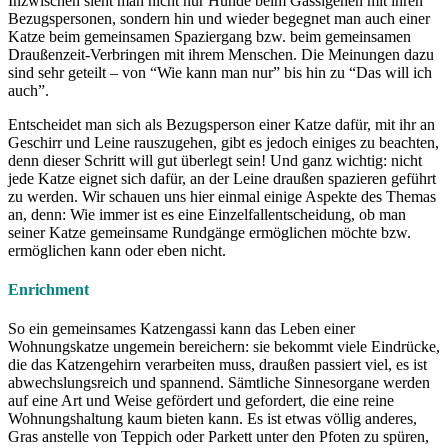
Inzwischen sieht man nicht nur Hunde beim Gassigehen mit ihren
Bezugspersonen, sondern hin und wieder begegnet man auch einer
Katze beim gemeinsamen Spaziergang bzw. beim gemeinsamen
Draußenzeit-Verbringen mit ihrem Menschen. Die Meinungen dazu
sind sehr geteilt – von “Wie kann man nur” bis hin zu “Das will ich
auch”.
Entscheidet man sich als Bezugsperson einer Katze dafür, mit ihr an
Geschirr und Leine rauszugehen, gibt es jedoch einiges zu beachten,
denn dieser Schritt will gut überlegt sein! Und ganz wichtig: nicht
jede Katze eignet sich dafür, an der Leine draußen spazieren geführt
zu werden. Wir schauen uns hier einmal einige Aspekte des Themas
an, denn: Wie immer ist es eine Einzelfallentscheidung, ob man
seiner Katze gemeinsame Rundgänge ermöglichen möchte bzw.
ermöglichen kann oder eben nicht.
Enrichment
So ein gemeinsames Katzengassi kann das Leben einer
Wohnungskatze ungemein bereichern: sie bekommt viele Eindrücke,
die das Katzengehirn verarbeiten muss, draußen passiert viel, es ist
abwechslungsreich und spannend. Sämtliche Sinnesorgane werden
auf eine Art und Weise gefördert und gefordert, die eine reine
Wohnungshaltung kaum bieten kann. Es ist etwas völlig anderes,
Gras anstelle von Teppich oder Parkett unter den Pfoten zu spüren,