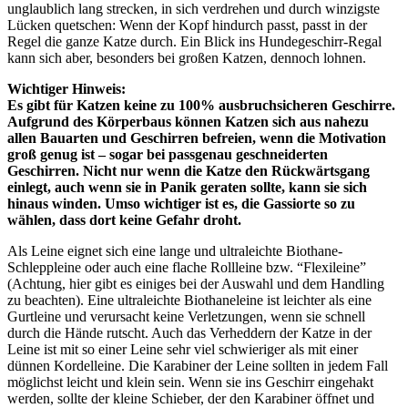
unglaublich lang strecken, in sich verdrehen und durch winzigste
Lücken quetschen: Wenn der Kopf hindurch passt, passt in der
Regel die ganze Katze durch. Ein Blick ins Hundegeschirr-Regal
kann sich aber, besonders bei großen Katzen, dennoch lohnen.
Wichtiger Hinweis:
Es gibt für Katzen keine zu 100% ausbruchsicheren Geschirre.
Aufgrund des Körperbaus können Katzen sich aus nahezu
allen Bauarten und Geschirren befreien, wenn die Motivation
groß genug ist – sogar bei passgenau geschneiderten
Geschirren. Nicht nur wenn die Katze den Rückwärtsgang
einlegt, auch wenn sie in Panik geraten sollte, kann sie sich
hinaus winden. Umso wichtiger ist es, die Gassiorte so zu
wählen, dass dort keine Gefahr droht.
Als Leine eignet sich eine lange und ultraleichte Biothane-
Schleppleine oder auch eine flache Rollleine bzw. “Flexileine”
(Achtung, hier gibt es einiges bei der Auswahl und dem Handling
zu beachten). Eine ultraleichte Biothaneleine ist leichter als eine
Gurtleine und verursacht keine Verletzungen, wenn sie schnell
durch die Hände rutscht. Auch das Verheddern der Katze in der
Leine ist mit so einer Leine sehr viel schwieriger als mit einer
dünnen Kordelleine. Die Karabiner der Leine sollten in jedem Fall
möglichst leicht und klein sein. Wenn sie ins Geschirr eingehakt
werden, sollte der kleine Schieber, der den Karabiner öffnet und