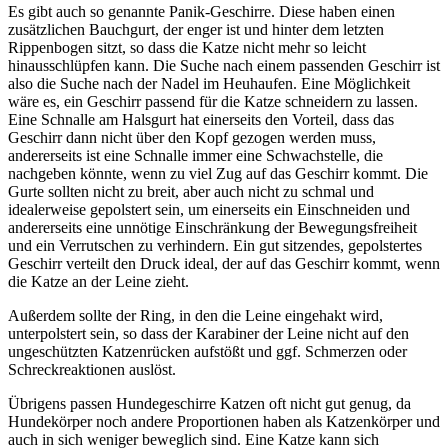
Es gibt auch so genannte Panik-Geschirre. Diese haben einen
zusätzlichen Bauchgurt, der enger ist und hinter dem letzten
Rippenbogen sitzt, so dass die Katze nicht mehr so leicht
hinausschlüpfen kann. Die Suche nach einem passenden Geschirr ist
also die Suche nach der Nadel im Heuhaufen. Eine Möglichkeit
wäre es, ein Geschirr passend für die Katze schneidern zu lassen.
Eine Schnalle am Halsgurt hat einerseits den Vorteil, dass das
Geschirr dann nicht über den Kopf gezogen werden muss,
andererseits ist eine Schnalle immer eine Schwachstelle, die
nachgeben könnte, wenn zu viel Zug auf das Geschirr kommt. Die
Gurte sollten nicht zu breit, aber auch nicht zu schmal und
idealerweise gepolstert sein, um einerseits ein Einschneiden und
andererseits eine unnötige Einschränkung der Bewegungsfreiheit
und ein Verrutschen zu verhindern. Ein gut sitzendes, gepolstertes
Geschirr verteilt den Druck ideal, der auf das Geschirr kommt, wenn
die Katze an der Leine zieht.
Außerdem sollte der Ring, in den die Leine eingehakt wird,
unterpolstert sein, so dass der Karabiner der Leine nicht auf den
ungeschützten Katzenrücken aufstößt und ggf. Schmerzen oder
Schreckreaktionen auslöst.
Übrigens passen Hundegeschirre Katzen oft nicht gut genug, da
Hundekörper noch andere Proportionen haben als Katzenkörper und
auch in sich weniger beweglich sind. Eine Katze kann sich