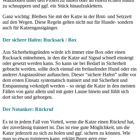
Waldboden unter den Pfoten zu haben oder an einem echten Baum
zu schnuppern und ggf. ein Stück hinaufzuklettern.
Ganz wichtig: Bleiben Sie mit der Katze in der Brut- und Setzzeit
auf den Wegen. Diese Regeln gelten nicht nur für Hunde- sondern
auch für Katzengassigänger.
Der sichere Hafen: Rucksack / Box
Aus Sicherheitsgründen würde ich immer eine Box oder einen
Rucksack mitnehmen, in den die Katze auf Signal schnell einsteigt
oder gesetzt werden kann. So kann sie bei Bedarf in Sicherheit
gebracht werden, sollte doch einmal ein freilaufender Hund oder ein
anderer Angstauslöser auftauchen. Dieser “sichere Hafen” sollte vor
dem ersten Einsatz systematisch trainiert und mit Sicherheit und
Entspannung verknüpft werden – so steigt die Katze in den meisten
Fällen von ganz allein und mit guter Laune hinein und fühlt sich
dort sicher und geborgen.
Der Notanker: Rückruf
Es ist in jedem Fall von Vorteil, wenn die Katze einen Rückruf hat,
der zuverlässig trainiert ist. Das ist eine gute Möglichkeit, um die
Katze jederzeit zu sich zu holen und ggf. sichern zu können. Wie
man so etwas trainieren kann, erklärt Ihnen gern eine