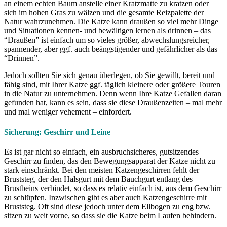
an einem echten Baum anstelle einer Kratzmatte zu kratzen oder
sich im hohen Gras zu wälzen und die gesamte Reizpalette der
Natur wahrzunehmen. Die Katze kann draußen so viel mehr Dinge
und Situationen kennen- und bewältigen lernen als drinnen – das
“Draußen” ist einfach um so vieles größer, abwechslungsreicher,
spannender, aber ggf. auch beängstigender und gefährlicher als das
“Drinnen”.
Jedoch sollten Sie sich genau überlegen, ob Sie gewillt, bereit und
fähig sind, mit Ihrer Katze ggf. täglich kleinere oder größere Touren
in die Natur zu unternehmen. Denn wenn Ihre Katze Gefallen daran
gefunden hat, kann es sein, dass sie diese Draußenzeiten – mal mehr
und mal weniger vehement – einfordert.
Sicherung: Geschirr und Leine
Es ist gar nicht so einfach, ein ausbruchsicheres, gutsitzendes
Geschirr zu finden, das den Bewegungsapparat der Katze nicht zu
stark einschränkt. Bei den meisten Katzengeschirren fehlt der
Bruststeg, der den Halsgurt mit dem Bauchgurt entlang des
Brustbeins verbindet, so dass es relativ einfach ist, aus dem Geschirr
zu schlüpfen. Inzwischen gibt es aber auch Katzengeschirre mit
Bruststeg. Oft sind diese jedoch unter dem Ellbogen zu eng bzw.
sitzen zu weit vorne, so dass sie die Katze beim Laufen behindern.