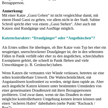
Bezugsperson.
Anmerkung:
Mit einer Katze „Gassi Gehen“ ist nicht vergleichbar damit, mit
einem Hund Gassi zu gehen, vor allem nicht in der Stadt. Sabine
Schroll spricht eher von einem „Gassi Stehen“. Aber auch mit
Katzen sind Rundgänge und Ausflüge möglich.
Katzencharakter: “Draufgänger” oder “Angsthäschen”?
Als Erstes sollten Sie überlegen, ob Ihre Katze vom Typ her eher ein
neugieriger, unerschrockener Draufgänger ist, der in den seltensten
Fällen in Panik verfällt oder eher zu den ängstlichen, schreckhaften
Exemplaren gehört, die schnell in Panik fliehen und viele
Umweltängste (z. B. Geräusche) haben.
Wenn Katzen die vertrauten vier Wände verlassen, betreten sie eine
selten kontrollierbare Umwelt. Die Wahrscheinlichkeit, mit
Angstauslösern konfrontiert zu werden, steigt dann rapide an. Aber
auch ängstliche Katzen können unter bestimmten Umständen von
einer gemeinsamen Draußenzeit mit ihren Bezugspersonen
profitieren. Und zwar dann, wenn sie das Draußen in einer
möglichst kontrollierbaren Umgebung kennen lernen können und
einen “sicheren Hafen” dabeihaben (siehe Punkt “Rucksack /
Box”).